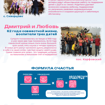
ул. Амурский бульвар,
51
__________________________________
ФОРМУЛА СЧАСТЬЯ
ЛЮБОВЬ
УВАЖЕНИЕ
АБСОЛЮТНОЕ
+
СЧАСТЬЕ
ДЕТИ
_____________
х
=
ВРЕМЯ