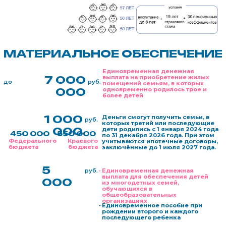
с 2025
года
Единовременная выплата женщинам,
100
обучающимся по очной форме
руб.
обучения, в связи с рождением
000
ребёнка в Хабаровском крае
Сергей и Анна
Воспитывают четверых детей
с. Скворцово
Дмитрий и Любовь
62 года совместной жизни,
воспитали трех детей
пос. Корфовский
Супруги познакомилась на танцах в 1959 году и уже через два
года поженились. За 62 года совместной жизни семья стала
очень большой:
трое детей, пять внуков и четыре правнука.